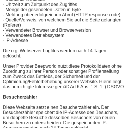
- Uhrzeit zum Zeitpunkt des Zugriffes
- Menge der gesendeten Daten in Byte
- Meldung über erfolgreichen Abruf (HTTP response code)
- Quelle/Verweis, von welchem Sie auf die Seite gelangten
(Referer)
- Verwendeter Browser und Browserversion
- Verwendetes Betriebssystem
- IP-Adresse
Die o.g. Webserver Logfiles werden nach 14 Tagen
gelöscht.
Unser Provider Beepworld nutzt diese Protokolldaten ohne
Zuordnung zu Ihrer Person oder sonstiger Profilerstellung
zum Zweck des Betriebs, der Sicherheit und der
Optimierung/Fehlerbehebung unserer Website. Hierin liegt
das berechtigte Interesse gemäß Art 6 Abs. 1 S. 1 f) DSGVO.
Besucherzähler
Diese Webseite setzt einen Besucherzähler ein. Der
Besucherzähler speichert die IP-Adresse des Besuchers,
um doppelte Besuche desselben Besuchers von neuen
Besuchern zu unterscheiden. Die gespeicherten IP-
Adressen werden nach 14 Tagen gelöscht.