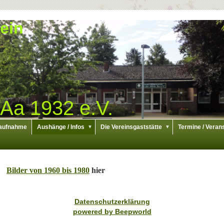
ein
 Aa 1932 e.V.
aufnahme
Aushänge / Infos
Die Vereinsgaststätte
Termine / Vera
▼
▼
Bilder von 1960 bis 1980
hier
Datenschutzerklärung
powered by Beepworld